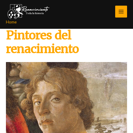
Skip
MAI
to
MEN
content
Home
Pintores del renacimiento
Pintores del
renacimiento